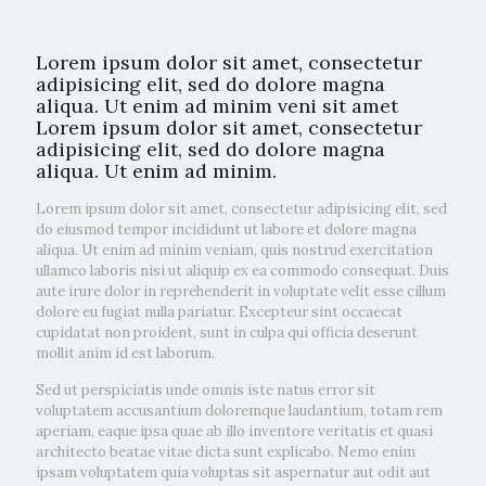
Lorem ipsum dolor sit amet, consectetur
adipisicing elit, sed do dolore magna
aliqua. Ut enim ad minim veni sit amet
Lorem ipsum dolor sit amet, consectetur
adipisicing elit, sed do dolore magna
aliqua. Ut enim ad minim.
Lorem ipsum dolor sit amet, consectetur adipisicing elit, sed
do eiusmod tempor incididunt ut labore et dolore magna
aliqua. Ut enim ad minim veniam, quis nostrud exercitation
ullamco laboris nisi ut aliquip ex ea commodo consequat. Duis
aute irure dolor in reprehenderit in voluptate velit esse cillum
dolore eu fugiat nulla pariatur. Excepteur sint occaecat
cupidatat non proident, sunt in culpa qui officia deserunt
mollit anim id est laborum.
Sed ut perspiciatis unde omnis iste natus error sit
voluptatem accusantium doloremque laudantium, totam rem
aperiam, eaque ipsa quae ab illo inventore veritatis et quasi
architecto beatae vitae dicta sunt explicabo. Nemo enim
ipsam voluptatem quia voluptas sit aspernatur aut odit aut