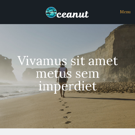
Menu
Vivamus sit amet
metus sem
imperdiet