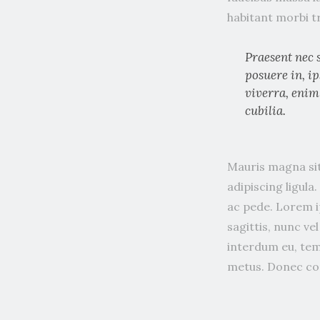
habitant morbi 
Praesent nec 
posuere in, ip
viverra, enim
cubilia.
Mauris magna sit
adipiscing ligul
ac pede. Lorem ip
sagittis, nunc v
interdum eu, tem
metus. Donec cong