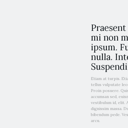
Praesent 
mi non ma
ipsum. Fu
nulla. In
Suspendis
Etiam at turpis. Et
tellus vulputate leo
Proin posuere. Quis
accumsan sed, euism
vestibulum id, elit.
dignissim massa. Du
bibendum pede. Vest
arcu.