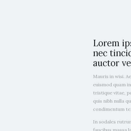
Lorem ip
nec tinci
auctor vel
Mauris in wisi. A
euismod quam int
tristique vitae, 
quis nibh nulla q
condimentum tem
In sodales rutrum
faucibus massa l