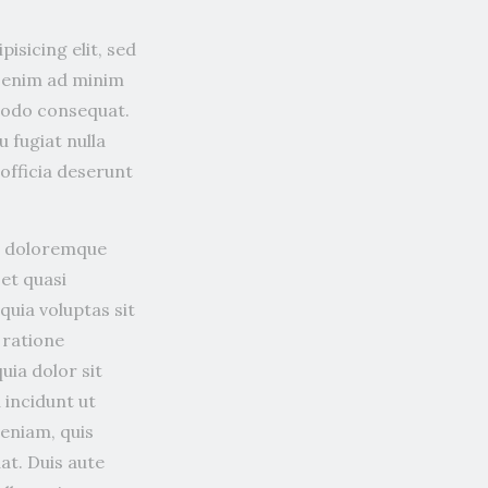
isicing elit, sed
t enim ad minim
mmodo consequat.
u fugiat nulla
 officia deserunt
um doloremque
 et quasi
uia voluptas sit
 ratione
ia dolor sit
 incidunt ut
eniam, quis
at. Duis aute