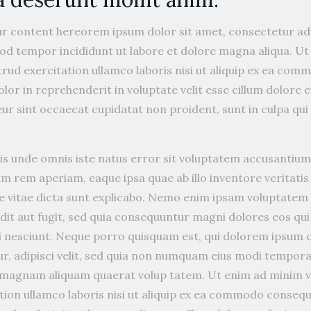
r content hereorem ipsum dolor sit amet, consectetur adip
od tempor incididunt ut labore et dolore magna aliqua. U
trud exercitation ullamco laboris nisi ut aliquip ex ea co
olor in reprehenderit in voluptate velit esse cillum dolore e
ur sint occaecat cupidatat non proident, sunt in culpa qui
tis unde omnis iste natus error sit voluptatem accusanti
m rem aperiam, eaque ipsa quae ab illo inventore veritatis
e vitae dicta sunt explicabo. Nemo enim ipsam voluptatem q
dit aut fugit, sed quia consequuntur magni dolores eos qui
 nesciunt. Neque porro quisquam est, qui dolorem ipsum qu
r, adipisci velit, sed quia non numquam eius modi tempora
 magnam aliquam quaerat volup tatem. Ut enim ad minim v
tion ullamco laboris nisi ut aliquip ex ea commodo consequ