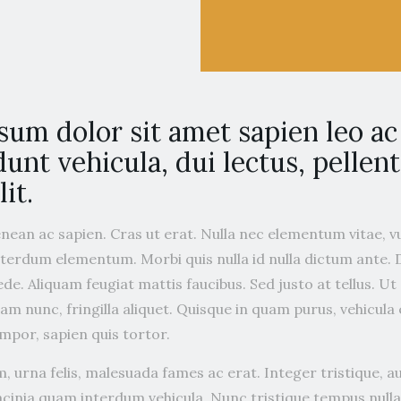
sum dolor sit amet sapien leo a
dunt vehicula, dui lectus, pellen
it.
enean ac sapien. Cras ut erat. Nulla nec elementum vitae, 
erdum elementum. Morbi quis nulla id nulla dictum ante.
pede. Aliquam feugiat mattis faucibus. Sed justo at tellus. U
uam nunc, fringilla aliquet. Quisque in quam purus, vehicula 
por, sapien quis tortor.
, urna felis, malesuada fames ac erat. Integer tristique, a
acinia quam interdum vehicula. Nunc tristique tempus nulla