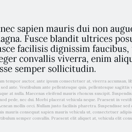
nec sapien mauris dui non augue
gna. Fusce blandit ultrices posu
sce facilisis dignissim faucibus, 
teger convallis viverra, enim ali
se semper sollicitudin.
iam tempor auctor, ante ipsum consectetuer at, viverra accumsan, li
 sed ante. Vestibulum ante pellentesque quis, pellentesque sagittis v
que at nulla. Maecenas eleifend mauris rhoncus suscipit. Suspendis
od pede, nec dui. Morbi placerat vehicula neque. Praesent in vesti
 Aenean mollis orci. Nullam justo facilisis pharetra. Suspendisse sed
is mauris consequat sapien mauris vehicula ut, consectetuer adipis
ibulum semper convallis. Praesent elit aliquet at, vehicula elit con