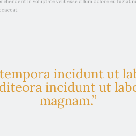
prehenderit in voluptate velit esse cillum dolore eu fugiat nu
ccaecat.
empora incidunt ut la
teora incidunt ut labo
magnam.”