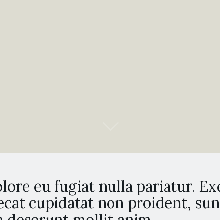
lore eu fugiat nulla pariatur. E
ecat cupidatat non proident, sun
ia deserunt mollit anim.