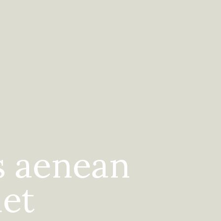
is aenean
uet