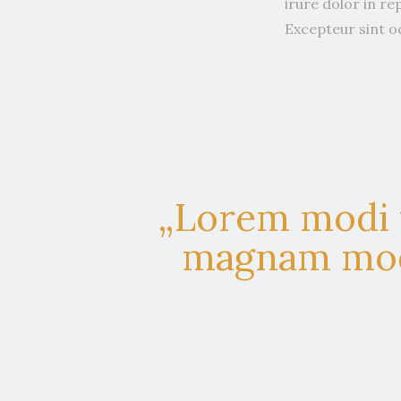
irure dolor in re
Excepteur sint o
„Lorem modi t
magnam modi