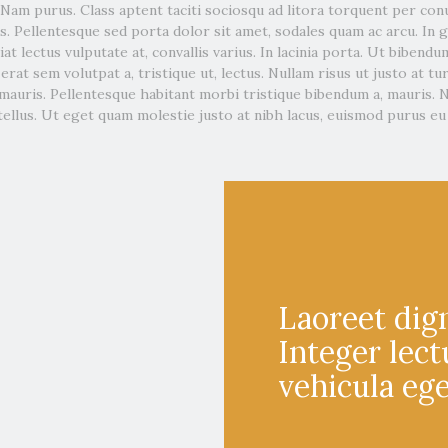
Nam purus. Class aptent taciti sociosqu ad litora torquent per con
 Pellentesque sed porta dolor sit amet, sodales quam ac arcu. In gr
t lectus vulputate at, convallis varius. In lacinia porta. Ut bibendum 
rat sem volutpat a, tristique ut, lectus. Nullam risus ut justo at tu
 mauris. Pellentesque habitant morbi tristique bibendum a, mauris. 
tellus. Ut eget quam molestie justo at nibh lacus, euismod purus eu
Laoreet dig
Integer lec
vehicula eg