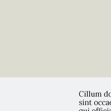
Cillum do
sint occa
qui offic