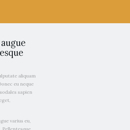
c augue
tesque
vulputate aliquam
 Donec eu neque
t sodales sapien
eget,
ugue varius eu,
. Pellentesque