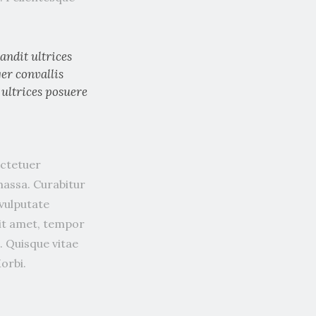
andit ultrices
ger convallis
 ultrices posuere
ectetuer
massa. Curabitur
 vulputate
sit amet, tempor
. Quisque vitae
orbi.