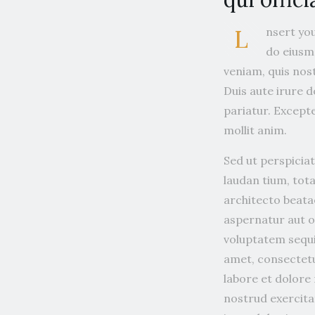
L
nsert you
do eiusm
veniam, quis nos
Duis aute irure d
pariatur. Excepte
mollit anim.
Sed ut perspicia
laudan tium, tota
architecto beata
aspernatur aut o
voluptatem sequi
amet, consectetu
labore et dolore
nostrud exercita