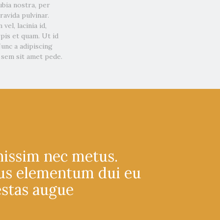
ubia nostra, per
avida pulvinar.
vel, lacinia id,
rpis et quam. Ut id
Nunc a adipiscing
 sem sit amet pede.
nissim nec metus.
tus elementum dui eu
estas augue