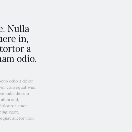
. Nulla
ere in,
tortor a
quam odio.
bero odio a dolor
el, consequat wisi.
se nulla dictum
bulum sed,
 dolor sit amet
cing eget,
sequat auctor non,