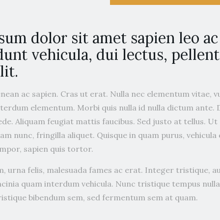
sum dolor sit amet sapien leo a
dunt vehicula, dui lectus, pellen
it.
enean ac sapien. Cras ut erat. Nulla nec elementum vitae, 
erdum elementum. Morbi quis nulla id nulla dictum ante.
pede. Aliquam feugiat mattis faucibus. Sed justo at tellus. U
uam nunc, fringilla aliquet. Quisque in quam purus, vehicula 
por, sapien quis tortor.
, urna felis, malesuada fames ac erat. Integer tristique, a
acinia quam interdum vehicula. Nunc tristique tempus nulla
tristique bibendum sem, sed fermentum sem at quam.