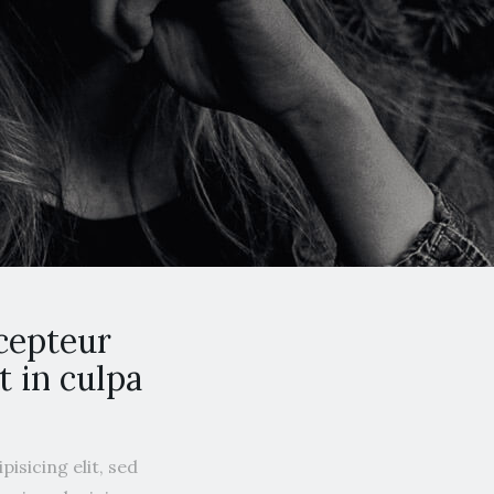
xcepteur
t in culpa
isicing elit, sed