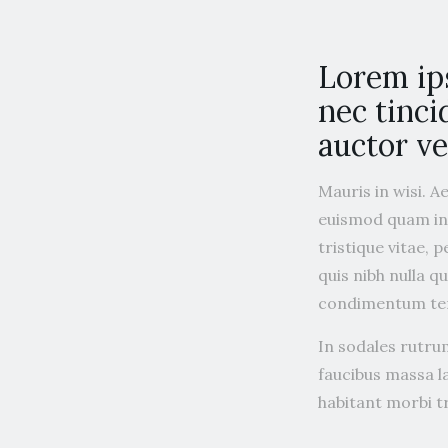
Lorem ip
nec tinci
auctor vel
Mauris in wisi. A
euismod quam int
tristique vitae, 
quis nibh nulla q
condimentum tem
In sodales rutrum
faucibus massa l
habitant morbi 