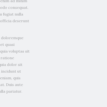
t enim ad minim
mmodo consequat.
u fugiat nulla
 officia deserunt
um doloremque
 et quasi
uia voluptas sit
 ratione
ia dolor sit
 incidunt ut
eniam, quis
at. Duis aute
lla pariatur.