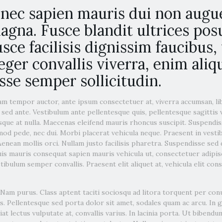
nec sapien mauris dui non augue
gna. Fusce blandit ultrices posu
sce facilisis dignissim faucibus, 
teger convallis viverra, enim ali
se semper sollicitudin.
iam tempor auctor, ante ipsum consectetuer at, viverra accumsan, li
 sed ante. Vestibulum ante pellentesque quis, pellentesque sagittis v
que at nulla. Maecenas eleifend mauris rhoncus suscipit. Suspendis
od pede, nec dui. Morbi placerat vehicula neque. Praesent in vesti
 Aenean mollis orci. Nullam justo facilisis pharetra. Suspendisse sed
is mauris consequat sapien mauris vehicula ut, consectetuer adipis
ibulum semper convallis. Praesent elit aliquet at, vehicula elit con
Nam purus. Class aptent taciti sociosqu ad litora torquent per con
 Pellentesque sed porta dolor sit amet, sodales quam ac arcu. In gr
t lectus vulputate at, convallis varius. In lacinia porta. Ut bibendum 