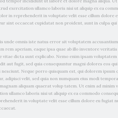
od tempor incididunt ut labore et dolore magna aliqua. U
trud exercitation ullamco laboris nisi ut aliquip ex ea co
olor in reprehenderit in voluptate velit esse cillum dolore e
ur sint occaecat cupidatat non proident, sunt in culpa qui
tis unde omnis iste natus error sit voluptatem accusanti
m rem aperiam, eaque ipsa quae ab illo inventore veritatis
e vitae dicta sunt explicabo. Nemo enim ipsam voluptatem q
dit aut fugit, sed quia consequuntur magni dolores eos qui
 nesciunt. Neque porro quisquam est, qui dolorem ipsum qu
r, adipisci velit, sed quia non numquam eius modi tempora
 magnam aliquam quaerat volup tatem. Ut enim ad minim v
tion ullamco laboris nisi ut aliquip ex ea commodo consequ
prehenderit in voluptate velit esse cillum dolore eu fugiat nu
ccaecat.