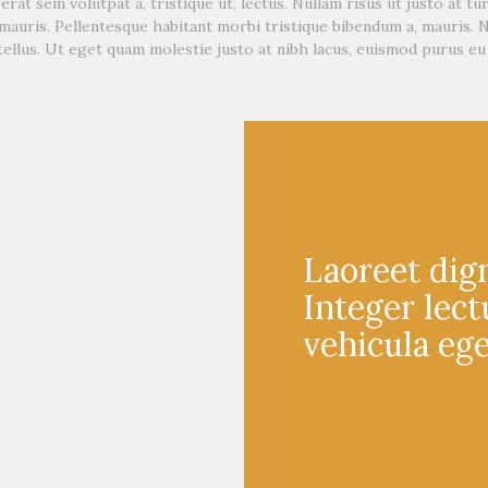
rat sem volutpat a, tristique ut, lectus. Nullam risus ut justo at tu
 mauris. Pellentesque habitant morbi tristique bibendum a, mauris. 
tellus. Ut eget quam molestie justo at nibh lacus, euismod purus eu
Laoreet dig
Integer lec
vehicula eg