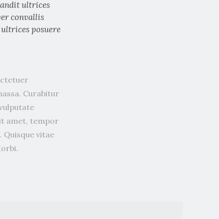
andit ultrices
ger convallis
 ultrices posuere
ectetuer
massa. Curabitur
 vulputate
sit amet, tempor
. Quisque vitae
orbi.