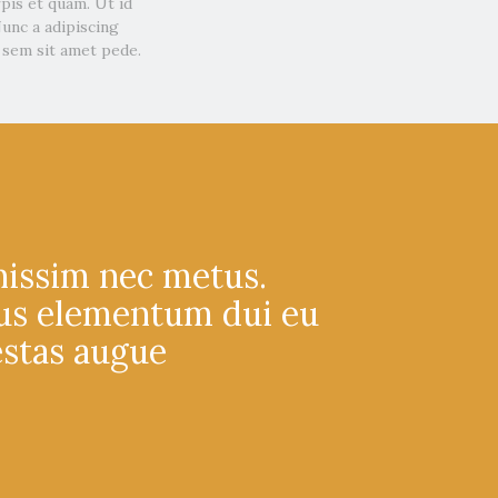
rpis et quam. Ut id
Nunc a adipiscing
 sem sit amet pede.
nissim nec metus.
tus elementum dui eu
estas augue