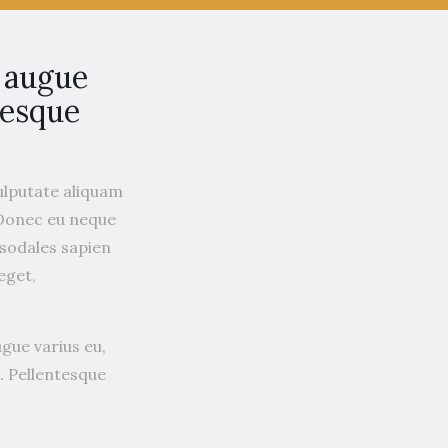
c augue
tesque
vulputate aliquam
 Donec eu neque
t sodales sapien
eget,
ugue varius eu,
. Pellentesque