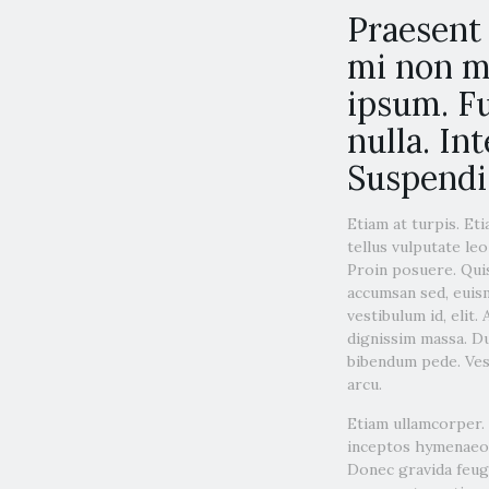
Praesent 
mi non ma
ipsum. Fu
nulla. In
Suspendis
Etiam at turpis. Et
tellus vulputate leo
Proin posuere. Quis
accumsan sed, euism
vestibulum id, elit.
dignissim massa. Du
bibendum pede. Vest
arcu.
Etiam ullamcorper. 
inceptos hymenaeos.
Donec gravida feugia