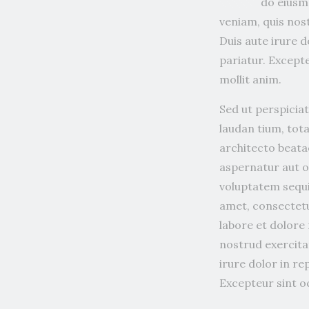
do eiusm
veniam, quis nos
Duis aute irure d
pariatur. Excepte
mollit anim.
Sed ut perspicia
laudan tium, tota
architecto beata
aspernatur aut o
voluptatem sequi
amet, consectetu
labore et dolore
nostrud exercita
irure dolor in re
Excepteur sint o