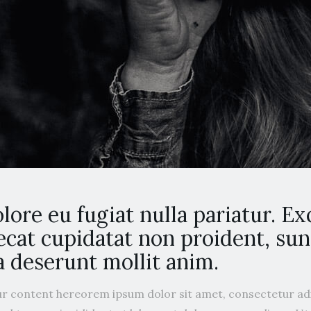
lore eu fugiat nulla pariatur. E
ecat cupidatat non proident, sun
ia deserunt mollit anim.
r content hereorem ipsum dolor sit amet, consectetur adip