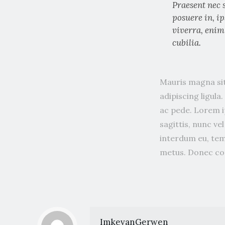
Praesent nec 
posuere in, ip
viverra, enim
cubilia.
Mauris magna sit
adipiscing ligul
ac pede. Lorem ip
sagittis, nunc v
interdum eu, tem
metus. Donec cong
ImkevanGerwen