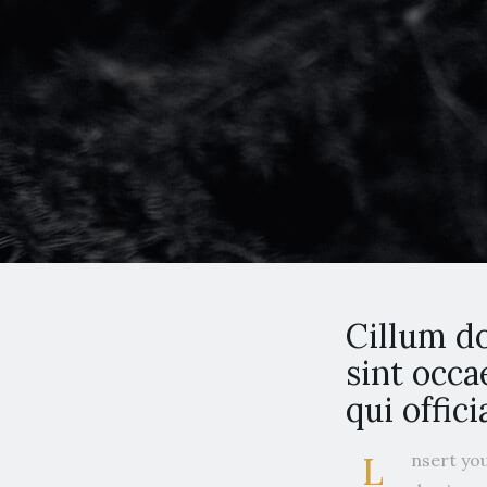
Cillum do
sint occa
qui offic
L
nsert you