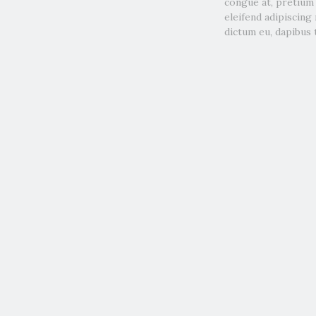
congue at, pretium e
eleifend adipiscing
dictum eu, dapibus 