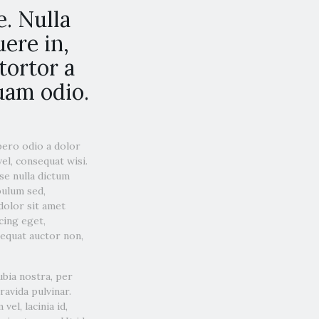
. Nulla
ere in,
tortor a
quam odio.
bero odio a dolor
el, consequat wisi.
se nulla dictum
bulum sed,
 dolor sit amet
cing eget,
sequat auctor non,
ubia nostra, per
avida pulvinar.
vel, lacinia id,