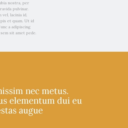
ubia nostra, per
avida pulvinar.
vel, lacinia id,
rpis et quam. Ut id
Nunc a adipiscing
 sem sit amet pede.
nissim nec metus.
tus elementum dui eu
estas augue