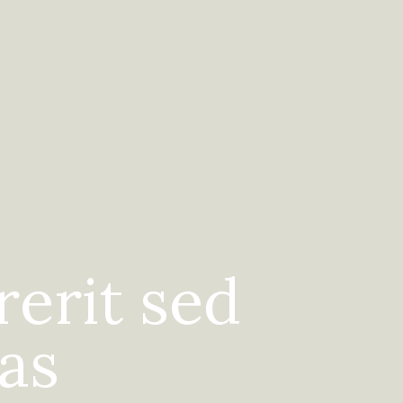
erit sed
ras