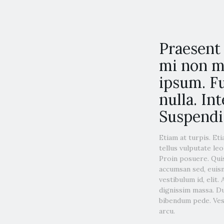
Praesent 
mi non ma
ipsum. Fu
nulla. In
Suspendis
Etiam at turpis. Et
tellus vulputate leo
Proin posuere. Quis
accumsan sed, euism
vestibulum id, elit.
dignissim massa. Du
bibendum pede. Vest
arcu.