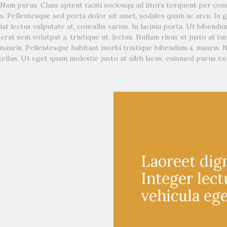
Nam purus. Class aptent taciti sociosqu ad litora torquent per con
 Pellentesque sed porta dolor sit amet, sodales quam ac arcu. In gr
t lectus vulputate at, convallis varius. In lacinia porta. Ut bibendum 
rat sem volutpat a, tristique ut, lectus. Nullam risus ut justo at tu
 mauris. Pellentesque habitant morbi tristique bibendum a, mauris. 
tellus. Ut eget quam molestie justo at nibh lacus, euismod purus eu
Laoreet dig
Integer lec
vehicula eg