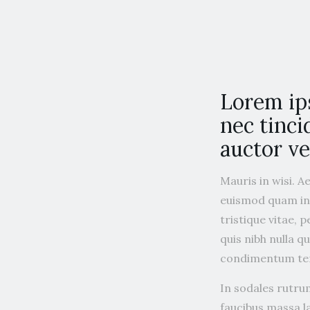
Lorem ip
nec tinci
auctor vel
Mauris in wisi. A
euismod quam int
tristique vitae, 
quis nibh nulla q
condimentum tem
In sodales rutrum
faucibus massa l