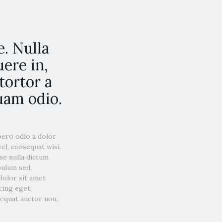
. Nulla
ere in,
tortor a
quam odio.
bero odio a dolor
el, consequat wisi.
se nulla dictum
bulum sed,
 dolor sit amet
cing eget,
sequat auctor non,