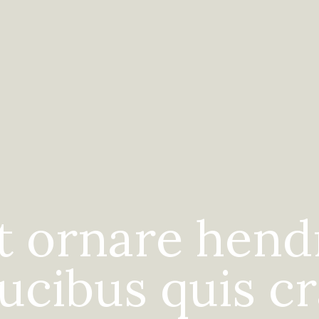
t ornare hendr
ucibus quis c