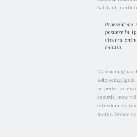
habitant morbi 
Praesent nec 
posuere in, ip
viverra, enim
cubilia.
Mauris magna sit
adipiscing ligul
ac pede. Lorem ip
sagittis, nunc v
interdum eu, tem
metus. Donec cong