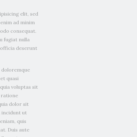
isicing elit, sed
t enim ad minim
mmodo consequat.
u fugiat nulla
 officia deserunt
um doloremque
 et quasi
uia voluptas sit
 ratione
ia dolor sit
 incidunt ut
eniam, quis
at. Duis aute