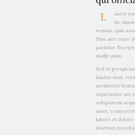
L
nsert you
do eiusm
veniam, quis nos
Duis aute irure d
pariatur. Excepte
mollit anim.
Sed ut perspicia
laudan tium, tota
architecto beata
aspernatur aut o
voluptatem sequi
amet, consectetu
labore et dolore
nostrud exercita