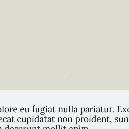
lore eu fugiat nulla pariatur. E
ecat cupidatat non proident, sun
ia deserunt mollit anim.