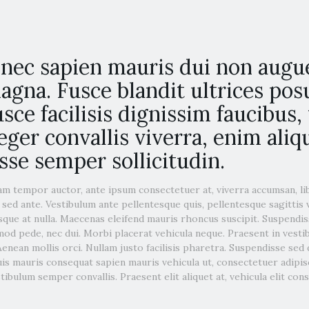
nec sapien mauris dui non augue
gna. Fusce blandit ultrices posu
sce facilisis dignissim faucibus, 
teger convallis viverra, enim ali
se semper sollicitudin.
iam tempor auctor, ante ipsum consectetuer at, viverra accumsan, li
 sed ante. Vestibulum ante pellentesque quis, pellentesque sagittis v
que at nulla. Maecenas eleifend mauris rhoncus suscipit. Suspendis
od pede, nec dui. Morbi placerat vehicula neque. Praesent in vesti
 Aenean mollis orci. Nullam justo facilisis pharetra. Suspendisse sed
is mauris consequat sapien mauris vehicula ut, consectetuer adipis
ibulum semper convallis. Praesent elit aliquet at, vehicula elit con