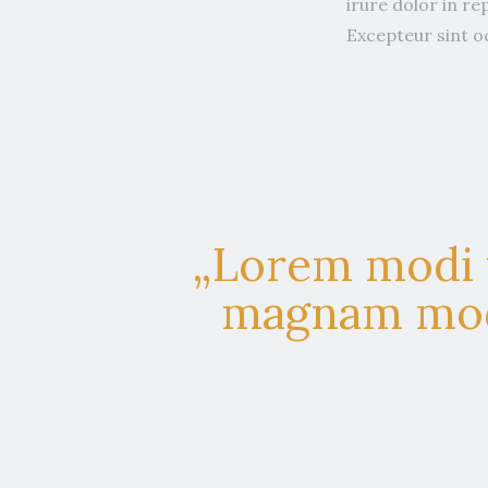
irure dolor in re
Excepteur sint o
„Lorem modi t
magnam modi