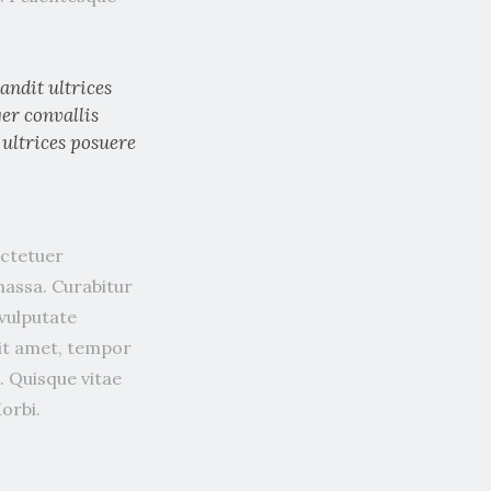
andit ultrices
ger convallis
 ultrices posuere
ectetuer
massa. Curabitur
 vulputate
sit amet, tempor
. Quisque vitae
orbi.