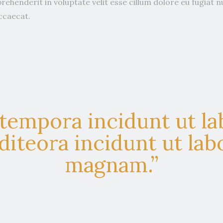
prehenderit in voluptate velit esse cillum dolore eu fugiat nu
ccaecat.
empora incidunt ut la
teora incidunt ut labo
magnam.”