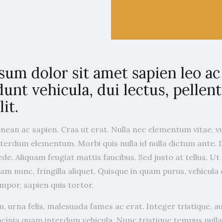
sum dolor sit amet sapien leo a
dunt vehicula, dui lectus, pellen
it.
enean ac sapien. Cras ut erat. Nulla nec elementum vitae, 
erdum elementum. Morbi quis nulla id nulla dictum ante.
pede. Aliquam feugiat mattis faucibus. Sed justo at tellus. U
uam nunc, fringilla aliquet. Quisque in quam purus, vehicula 
por, sapien quis tortor.
, urna felis, malesuada fames ac erat. Integer tristique, a
acinia quam interdum vehicula. Nunc tristique tempus nulla