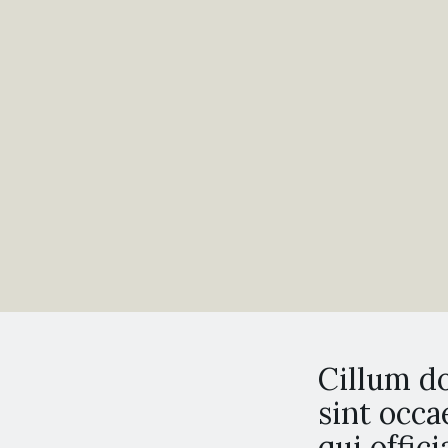
Cillum do
sint occa
qui offic