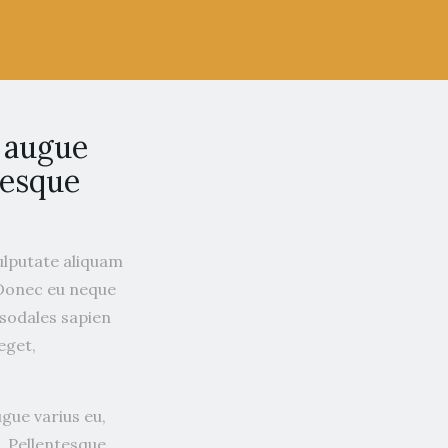
c augue
tesque
vulputate aliquam
 Donec eu neque
t sodales sapien
eget,
ugue varius eu,
. Pellentesque