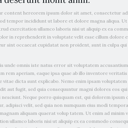
r content hereorem ipsum dolor sit amet, consectetur adip
od tempor incididunt ut labore et dolore magna aliqua. U
trud exercitation ullamco laboris nisi ut aliquip ex ea co
olor in reprehenderit in voluptate velit esse cillum dolore e
ur sint occaecat cupidatat non proident, sunt in culpa qui
tis unde omnis iste natus error sit voluptatem accusanti
m rem aperiam, eaque ipsa quae ab illo inventore veritatis
e vitae dicta sunt explicabo. Nemo enim ipsam voluptatem q
dit aut fugit, sed quia consequuntur magni dolores eos qui
 nesciunt. Neque porro quisquam est, qui dolorem ipsum qu
r, adipisci velit, sed quia non numquam eius modi tempora
 magnam aliquam quaerat volup tatem. Ut enim ad minim v
tion ullamco laboris nisi ut aliquip ex ea commodo consequ